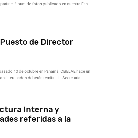
artir el álbum de fotos publicado en nuestra Fan
 Puesto de Director
el pasado 10 de octubre en Panamá, CIBELAE hace un
amado para cubrir el cargo de Director Ejecutivo de la Corporación. Los interesados deberán remitir a la Secretaria...
ctura Interna y
ades referidas a la