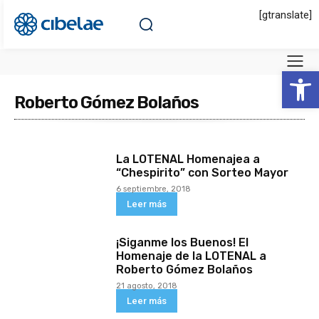
[gtranslate]
Abrir 
Roberto Gómez Bolaños
La LOTENAL Homenajea a
“Chespirito” con Sorteo Mayor
6 septiembre, 2018
Leer más
¡Siganme los Buenos! El
Homenaje de la LOTENAL a
Roberto Gómez Bolaños
21 agosto, 2018
Leer más