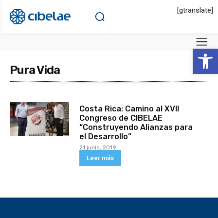
[gtranslate]
Abrir 
Pura Vida
Costa Rica: Camino al XVII
Congreso de CIBELAE
“Construyendo Alianzas para
el Desarrollo”
21 junio, 2019
Leer más