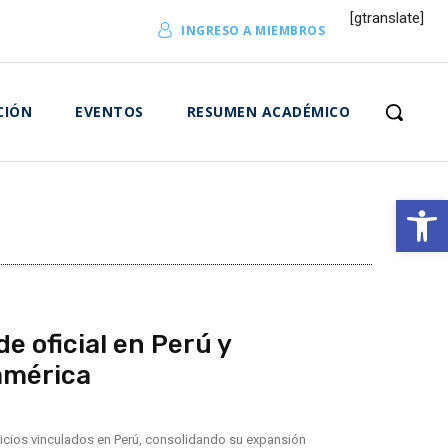
[gtranslate]
INGRESO A MIEMBROS
CIÓN
EVENTOS
RESUMEN ACADÉMICO
Abrir 
 oficial en Perú y
américa
icios vinculados en Perú, consolidando su expansión