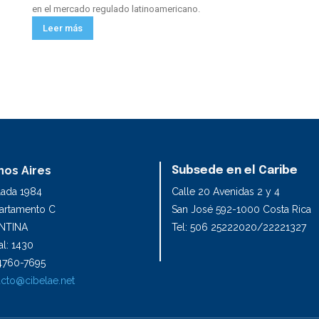
en el mercado regulado latinoamericano.
Leer más
os Aires
Subsede en el Caribe
lada 1984
Calle 20 Avenidas 2 y 4
partamento C
San José 592-1000 Costa Rica
NTINA
Tel: 506 25222020/22221327
l: 1430
1 4760-7695
cto@cibelae.net