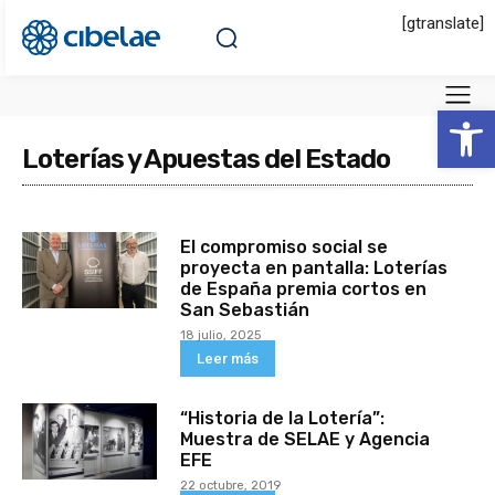
[gtranslate]
Abrir 
Loterías y Apuestas del Estado
El compromiso social se
proyecta en pantalla: Loterías
de España premia cortos en
San Sebastián
18 julio, 2025
Leer más
“Historia de la Lotería”:
Muestra de SELAE y Agencia
EFE
22 octubre, 2019