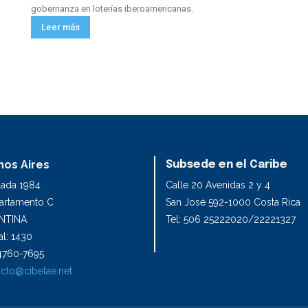
gobernanza en loterías iberoamericanas.
Leer más
os Aires
Subsede en el Caribe
lada 1984
Calle 20 Avenidas 2 y 4
partamento C
San José 592-1000 Costa Rica
NTINA
Tel: 506 25222020/22221327
l: 1430
1 4760-7695
cto@cibelae.net