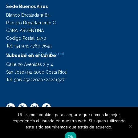
Sede Buenos Aires
Blanco Encalada 1984
Piso 1ro Departamento C
CABA, ARGENTINA
Codigo Postal: 1430
Tel: +54 9 11 4760-7695
e-mail:
contacto@cibelae.net
Subsede en el Caribe
Calle 20 Avenidas 2 y 4
San José 592-1000 Costa Rica
Tel: 506 25222020/22221327
Utilizamos cookies para asegurar que damos la mejor
experiencia al usuario en nuestra web. Si sigues utilizando
este sitio asumiremos que estás de acuerdo.
2024 Cibelae | Todos los derechos reservados
Ok
Diseño Synapsis C.I