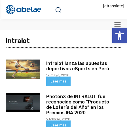
[gtranslate]
Abrir 
Intralot
Intralot lanza las apuestas
deportivas eSports en Perú
12 mayo, 2020
Leer más
PhotonX de INTRALOT fue
reconocido como “Producto
de Lotería del Año” en los
Premios IGA 2020
9 febrero, 2020
Leer más