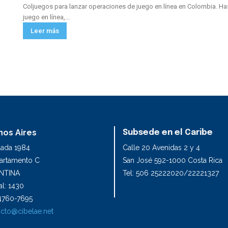
Coljuegos para lanzar operaciones de juego en línea en Colombia. Ha
juego en línea,...
Leer más
os Aires
Subsede en el Caribe
lada 1984
Calle 20 Avenidas 2 y 4
partamento C
San José 592-1000 Costa Rica
NTINA
Tel: 506 25222020/22221327
l: 1430
1 4760-7695
cto@cibelae.net