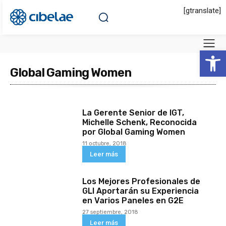
[gtranslate]
Abrir 
Global Gaming Women
La Gerente Senior de IGT,
Michelle Schenk, Reconocida
por Global Gaming Women
11 octubre, 2018
Leer más
Los Mejores Profesionales de
GLI Aportarán su Experiencia
en Varios Paneles en G2E
27 septiembre, 2018
Leer más