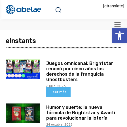
[gtranslate]
Abrir 
eInstants
Juegos omnicanal: Brightstar
renovó por cinco años los
derechos de la franquicia
Ghostbusters
6 julio, 2026
Leer más
Humor y suerte: la nueva
fórmula de Brightstar y Avanti
para revolucionar la lotería
24 octubre, 2025