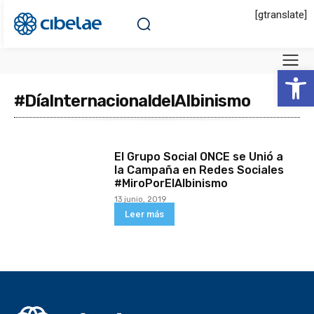
[gtranslate]
Abrir 
#DíaInternacionaldelAlbinismo
El Grupo Social ONCE se Unió a
la Campaña en Redes Sociales
#MiroPorElAlbinismo
13 junio, 2019
Leer más