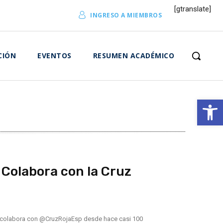
[gtranslate]
INGRESO A MIEMBROS
CIÓN
EVENTOS
RESUMEN ACADÉMICO
Abrir 
Colabora con la Cruz
s colabora con @CruzRojaEsp desde hace casi 100