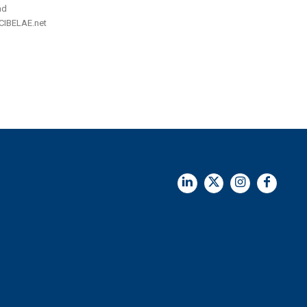
ad
/status/1083642167447277568 Prensa: CIBELAE.net