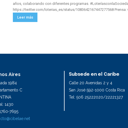
años, colaborando con diferentes programas. #LoteríasconlaSocied
https://twitter.com/loterias_es
Leer más
os Aires
Subsede en el Caribe
lada 1984
Calle 20 Avenidas 2 y 4
partamento C
San José 592-1000 Costa Rica
NTINA
Tel: 506 25222020/22221327
l: 1430
1 4760-7695
cto@cibelae.net