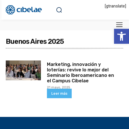
[gtranslate]
Abrir 
Buenos Aires 2025
Marketing, innovación y
loterías: revive lo mejor del
Seminario Iberoamericano en
el Campus Cibelae
21 mayo, 2025
Leer más