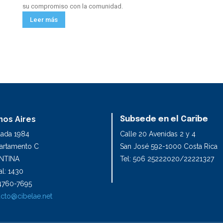
su compromiso con la comunidad.
Leer más
os Aires
Subsede en el Caribe
lada 1984
Calle 20 Avenidas 2 y 4
partamento C
San José 592-1000 Costa Rica
NTINA
Tel: 506 25222020/22221327
l: 1430
1 4760-7695
cto@cibelae.net