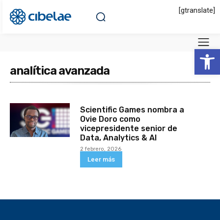
[gtranslate]
Abrir 
analítica avanzada
Scientific Games nombra a
Ovie Doro como
vicepresidente senior de
Data, Analytics & AI
2 febrero, 2026
Leer más