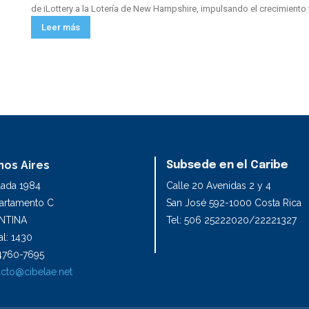
de iLottery a la Lotería de New Hampshire, impulsando el crecimiento y
Leer más
os Aires
Subsede en el Caribe
lada 1984
Calle 20 Avenidas 2 y 4
partamento C
San José 592-1000 Costa Rica
NTINA
Tel: 506 25222020/22221327
l: 1430
1 4760-7695
cto@cibelae.net