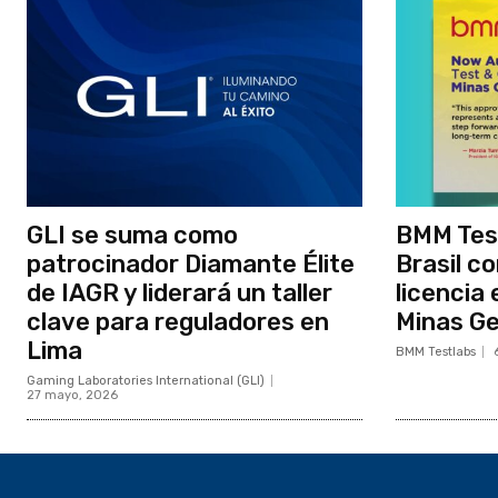
GLI se suma como
BMM Tes
patrocinador Diamante Élite
Brasil c
de IAGR y liderará un taller
licencia 
clave para reguladores en
Minas Ge
Lima
BMM Testlabs
Gaming Laboratories International (GLI)
27 mayo, 2026