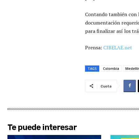
Contando también con la
documentación requerida
para finalizar así los t
Prensa:
CIBELAE.net
TAGS
Colombia
Medellí
Cuota
Te puede interesar