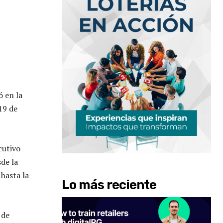
ó en la
19 de
cutivo
de la
 hasta la
Lo más reciente
 de