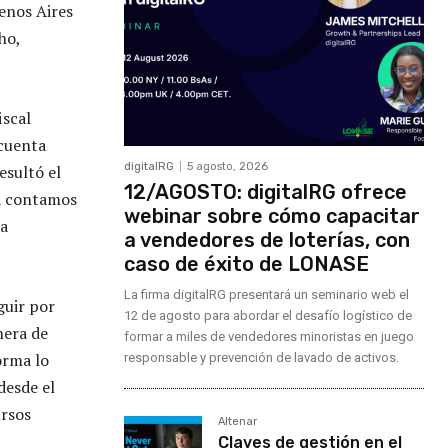
enos Aires
ho,
iscal
 cuenta
digitalRG
5 agosto, 2026
esultó el
12/AGOSTO: digitalRG ofrece
ya contamos
webinar sobre cómo capacitar
ra
a vendedores de loterías, con
caso de éxito de LONASE
La firma digitalRG presentará un seminario web el
guir por
12 de agosto para abordar el desafío logístico de
nera de
formar a miles de vendedores minoristas en juego
orma lo
responsable y prevención de lavado de activos.
desde el
ursos
Altenar
Claves de gestión en el