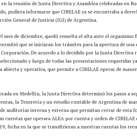
a en la reunión de Junta Directiva y Asamblea celebradas en Bu
do, pudiera informarse que CIBELAE ya se encontraba a derec
cción General de Justicia (IGJ) de Argentina.
l mes de diciembre, quedó resuelta el alta ante el organismo f
permitió que se iniciaran los trámites para la apertura de una
Corporación. De acuerdo a lo decidido por la Junta Directiva r
eleccionado y luego de todas las presentaciones requeridas 
a abierta y operativa, que permite a CIBELAE operar de mane
brada en Medellín, la Junta Directiva determinó los pasos a se
uentas, la Tesorería y un estudio contable de Argentina de ma
de auditorías interna y externa que permitan cerrar de esta f
las cuentas que operara ALEA por cuenta y orden de CIBELAE 
9, fecha en la que se transfirieran a nuestras cuentas los rec