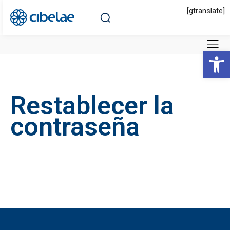
[gtranslate]
Abrir 
Restablecer la
contraseña