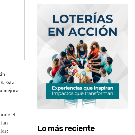
sin
E. Esta
la mejora
ando el
ctan
Lo más reciente
ías: