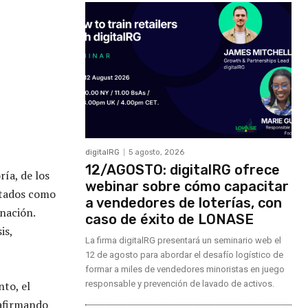
digitalRG
5 agosto, 2026
12/AGOSTO: digitalRG ofrece
ría, de los
webinar sobre cómo capacitar
ntados como
a vendedores de loterías, con
nación.
caso de éxito de LONASE
is,
La firma digitalRG presentará un seminario web el
12 de agosto para abordar el desafío logístico de
formar a miles de vendedores minoristas en juego
nto, el
responsable y prevención de lavado de activos.
eafirmando