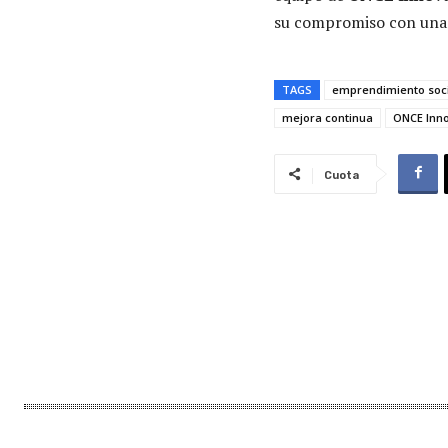
su compromiso con una i
TAGS
emprendimiento soci
mejora continua
ONCE Inno
Cuota