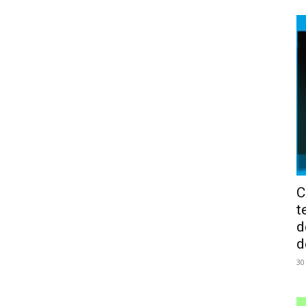
C
t
d
d
30