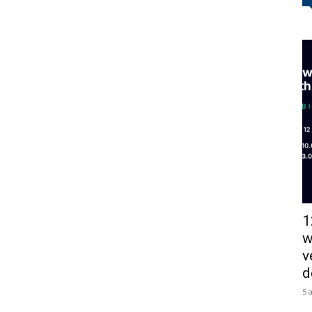
1
w
v
d
5 