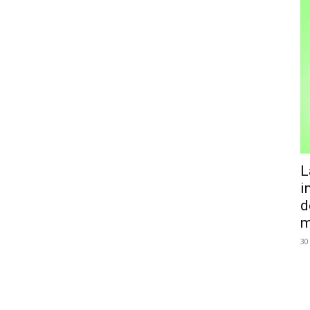
L
i
d
m
30