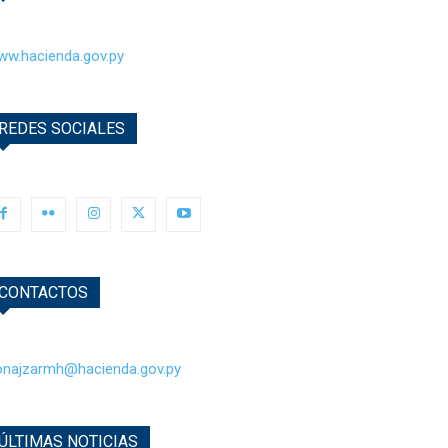
ww.hacienda.gov.py
REDES SOCIALES
CONTACTOS
onajzarmh@hacienda.gov.py
ÚLTIMAS NOTICIAS