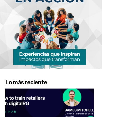
Lo más reciente