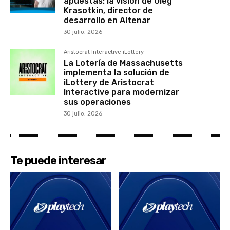
apuestas: la visión de Oleg
Krasotkin, director de
desarrollo en Altenar
30 julio, 2026
Aristocrat Interactive iLottery
La Lotería de Massachusetts
implementa la solución de
iLottery de Aristocrat
Interactive para modernizar
sus operaciones
30 julio, 2026
Te puede interesar