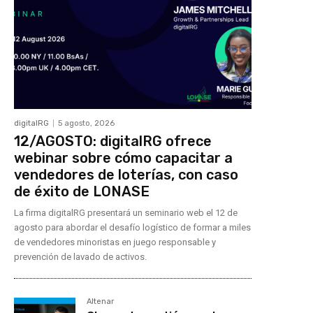
digitalRG
5 agosto, 2026
12/AGOSTO: digitalRG ofrece
webinar sobre cómo capacitar a
vendedores de loterías, con caso
de éxito de LONASE
La firma digitalRG presentará un seminario web el 12 de
agosto para abordar el desafío logístico de formar a miles
de vendedores minoristas en juego responsable y
prevención de lavado de activos.
Altenar