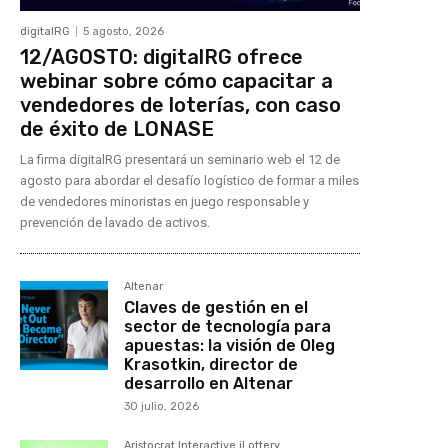
digitalRG
5 agosto, 2026
12/AGOSTO: digitalRG ofrece
webinar sobre cómo capacitar a
vendedores de loterías, con caso
de éxito de LONASE
La firma digitalRG presentará un seminario web el 12 de
agosto para abordar el desafío logístico de formar a miles
de vendedores minoristas en juego responsable y
prevención de lavado de activos.
Altenar
Claves de gestión en el
sector de tecnología para
apuestas: la visión de Oleg
Krasotkin, director de
desarrollo en Altenar
30 julio, 2026
Aristocrat Interactive iLottery