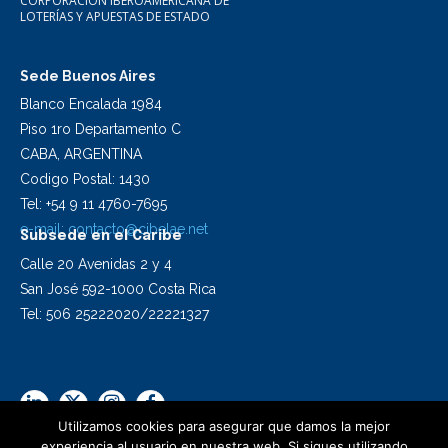
CORPORACIÓN IBEROAMERICANA DE
LOTERÍAS Y APUESTAS DE ESTADO
Sede Buenos Aires
Blanco Encalada 1984
Piso 1ro Departamento C
CABA, ARGENTINA
Codigo Postal: 1430
Tel: +54 9 11 4760-7695
e-mail:
contacto@cibelae.net
Subsede en el Caribe
Calle 20 Avenidas 2 y 4
San José 592-1000 Costa Rica
Tel: 506 25222020/22221327
Utilizamos cookies para asegurar que damos la mejor
experiencia al usuario en nuestra web. Si sigues utilizando