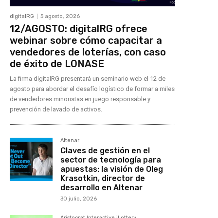
digitalRG
5 agosto, 2026
12/AGOSTO: digitalRG ofrece
webinar sobre cómo capacitar a
vendedores de loterías, con caso
de éxito de LONASE
La firma digitalRG presentará un seminario web el 12 de
agosto para abordar el desafío logístico de formar a miles
de vendedores minoristas en juego responsable y
prevención de lavado de activos.
Altenar
Claves de gestión en el
sector de tecnología para
apuestas: la visión de Oleg
Krasotkin, director de
desarrollo en Altenar
30 julio, 2026
Aristocrat Interactive iLottery