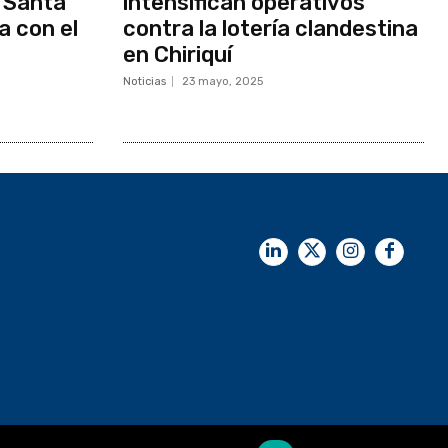
 Santa
intensifican operativos
a con el
contra la lotería clandestina
en Chiriquí
Noticias
23 mayo, 2025