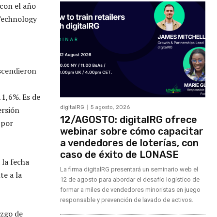
con el año
 Technology
ascendieron
11,6%. Es de
digitalRG
5 agosto, 2026
ersión
12/AGOSTO: digitalRG ofrece
 por
webinar sobre cómo capacitar
a vendedores de loterías, con
caso de éxito de LONASE
la fecha
La firma digitalRG presentará un seminario web el
te a la
12 de agosto para abordar el desafío logístico de
formar a miles de vendedores minoristas en juego
responsable y prevención de lavado de activos.
azgo de