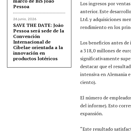
marco de BiS João
Los ingresos por venta
Pessoa
anterior. Este desarrol
Ltd. y adquisiciones me
26 junio, 2026
SAVE THE DATE: João
rendimiento en los pr
Pessoa será sede de la
Convención
Internacional de
Los beneficios antes de
Cibelae orientada a la
a 318,0 millones de eur
innovación en
productos lotéricos
significativamente super
destacar que el resultad
intensiva en Alemania e
ciento).
El número de empleados
del informe). Esto corr
expansión.
“Este resultado satisfa