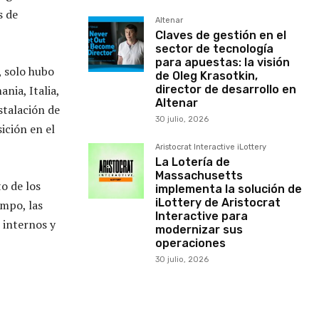
s de
Altenar
Claves de gestión en el
sector de tecnología
para apuestas: la visión
, solo hubo
de Oleg Krasotkin,
nia, Italia,
director de desarrollo en
Altenar
stalación de
30 julio, 2026
ición en el
Aristocrat Interactive iLottery
La Lotería de
Massachusetts
o de los
implementa la solución de
iLottery de Aristocrat
empo, las
Interactive para
 internos y
modernizar sus
operaciones
30 julio, 2026