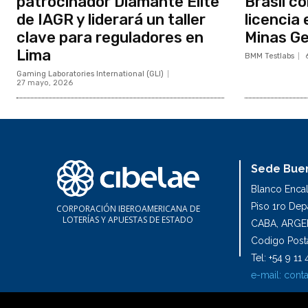
patrocinador Diamante Élite
Brasil c
de IAGR y liderará un taller
licencia 
clave para reguladores en
Minas Ge
Lima
BMM Testlabs
Gaming Laboratories International (GLI)
27 mayo, 2026
Sede Buen
Blanco Enca
Piso 1ro De
CORPORACIÓN IBEROAMERICANA DE
LOTERÍAS Y APUESTAS DE ESTADO
CABA, ARGE
Codigo Posta
Tel: +54 9 1
e-mail:
conta