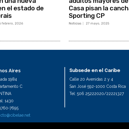
on una nueva
adultos mayores de
en el estado de
Casa pisan la canch
rais
Sporting CP
6 febrero, 2026
Noticias
27 mayo, 2025
os Aires
Subsede en el Caribe
lada 1984
Calle 20 Avenidas 2 y 4
partamento C
San José 592-1000 Costa Rica
NTINA
Tel: 506 25222020/22221327
l: 1430
1 4760-7695
cto@cibelae.net