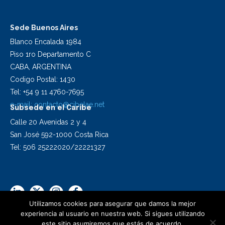
Sede Buenos Aires
Blanco Encalada 1984
Piso 1ro Departamento C
CABA, ARGENTINA
Codigo Postal: 1430
Tel: +54 9 11 4760-7695
e-mail:
contacto@cibelae.net
Subsede en el Caribe
Calle 20 Avenidas 2 y 4
San José 592-1000 Costa Rica
Tel: 506 25222020/22221327
Utilizamos cookies para asegurar que damos la mejor
experiencia al usuario en nuestra web. Si sigues utilizando
este sitio asumiremos que estás de acuerdo.