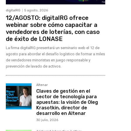
digitalRG
5 agosto, 2026
12/AGOSTO: digitalRG ofrece
webinar sobre cómo capacitar a
vendedores de loterías, con caso
de éxito de LONASE
La firma digitalRG presentará un seminario web el 12 de
agosto para abordar el desafío logístico de formar a miles
de vendedores minoristas en juego responsable y
prevención de lavado de activos.
Altenar
Claves de gestión en el
sector de tecnología para
apuestas: la visión de Oleg
Krasotkin, director de
desarrollo en Altenar
30 julio, 2026