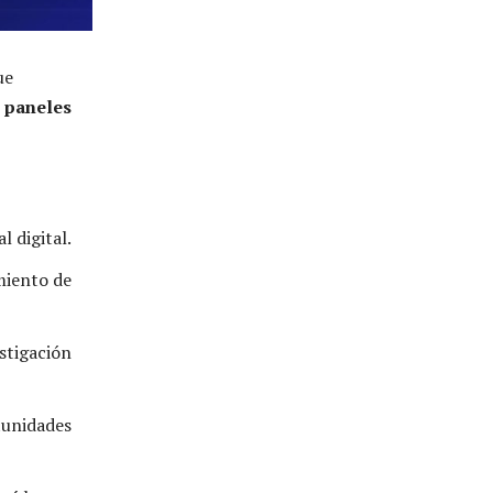
ue
, paneles
l digital.
miento de
estigación
tunidades