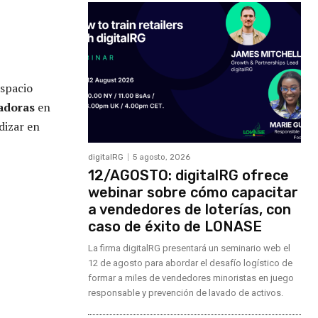
espacio
vadoras
en
dizar en
digitalRG
5 agosto, 2026
12/AGOSTO: digitalRG ofrece
webinar sobre cómo capacitar
a vendedores de loterías, con
caso de éxito de LONASE
La firma digitalRG presentará un seminario web el
12 de agosto para abordar el desafío logístico de
formar a miles de vendedores minoristas en juego
responsable y prevención de lavado de activos.