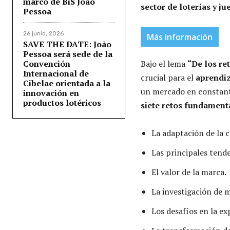
marco de BiS João
sector de loterías y ju
Pessoa
26 junio, 2026
Más información
SAVE THE DATE: João
Pessoa será sede de la
Convención
Bajo el lema
“De los re
Internacional de
crucial para el
aprendiz
Cibelae orientada a la
un mercado en constante
innovación en
productos lotéricos
siete retos fundament
La adaptación de la c
Las principales tende
El valor de la marca.
La investigación de 
Los desafíos en la ex