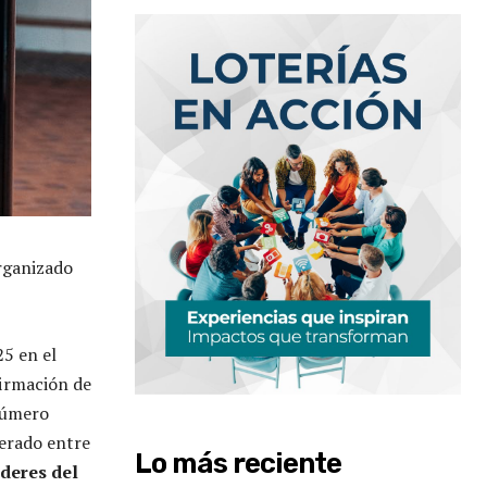
organizado
25 en el
firmación de
número
nerado entre
Lo más reciente
deres del