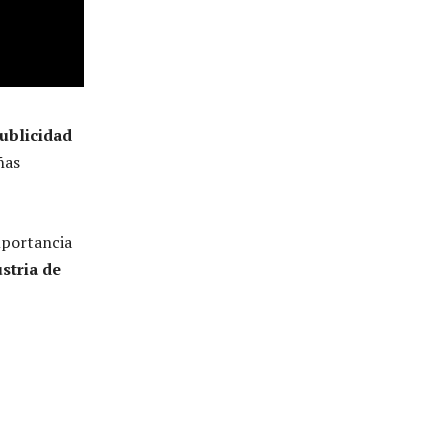
ublicidad
ñas
mportancia
stria de