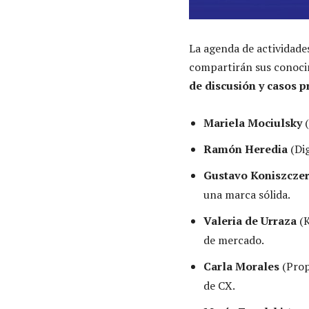
La agenda de actividade
compartirán sus conocim
de discusión y casos p
Mariela Mociulsky
(
Ramón Heredia
(Dig
Gustavo Koniszcze
una marca sólida.
Valeria de Urraza
(K
de mercado.
Carla Morales
(Prop
de CX.