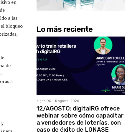
isivo en
 de
ldo a las
 el bloqueo
Lo más reciente
orizadas,
de
ma de
s
oras a
digitalRG
5 agosto, 2026
12/AGOSTO: digitalRG ofrece
webinar sobre cómo capacitar
a vendedores de loterías, con
 y
caso de éxito de LONASE
manera