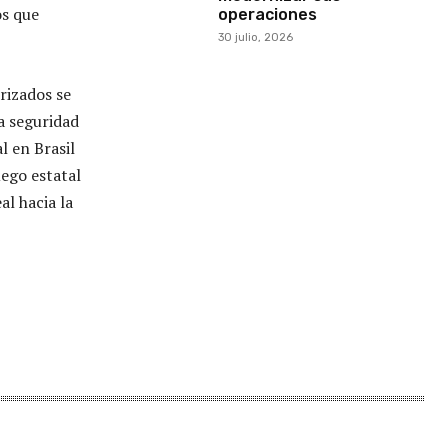
os que
operaciones
30 julio, 2026
rizados se
la seguridad
l en Brasil
uego estatal
l hacia la