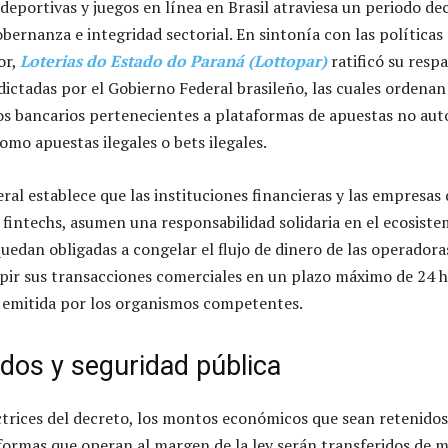
eportivas y juegos en línea en Brasil atraviesa un periodo dec
bernanza e integridad sectorial. En sintonía con las políticas
or,
Loterias do Estado do Paraná (Lottopar)
ratificó su respa
dictadas por el Gobierno Federal brasileño, las cuales ordenan
os bancarios pertenecientes a plataformas de apuestas no aut
omo apuestas ilegales o bets ilegales.
al establece que las instituciones financieras y las empresas 
 fintechs, asumen una responsabilidad solidaria en el ecosiste
uedan obligadas a congelar el flujo de dinero de las operadora
pir sus transacciones comerciales en un plazo máximo de 24 h
ón emitida por los organismos competentes.
dos y seguridad pública
ctrices del decreto, los montos económicos que sean retenidos
formas que operan al margen de la ley serán transferidos de 