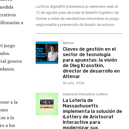
 medida
La firma digitalRG presentará un seminario web el
12 de agosto para abordar el desafío logístico de
erativos
formar a miles de vendedores minoristas en juego
illonarias a
responsable y prevención de lavado de activos.
Altenar
el juego
Claves de gestión en el
ados.
sector de tecnología
para apuestas: la visión
atal genera
de Oleg Krasotkin,
dadanos.
director de desarrollo en
Altenar
30 julio, 2026
Aristocrat Interactive iLottery
La Lotería de
pone a la
Massachusetts
como
implementa la solución de
iLottery de Aristocrat
as a la
Interactive para
ro a los
modernizar sus