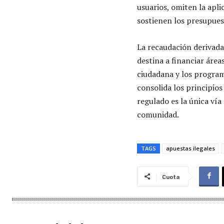
usuarios, omiten la apl
sostienen los presupues
La recaudación derivada 
destina a financiar áreas
ciudadana y los programa
consolida los principio
regulado es la única ví
comunidad.
TAGS
apuestas ilegales
Cuota