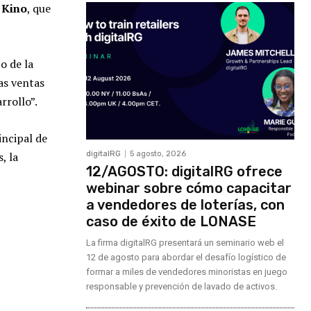
 Kino
, que
o de la
as ventas
rrollo”.
incipal de
, la
digitalRG
5 agosto, 2026
12/AGOSTO: digitalRG ofrece
webinar sobre cómo capacitar
a vendedores de loterías, con
caso de éxito de LONASE
La firma digitalRG presentará un seminario web el
12 de agosto para abordar el desafío logístico de
formar a miles de vendedores minoristas en juego
responsable y prevención de lavado de activos.