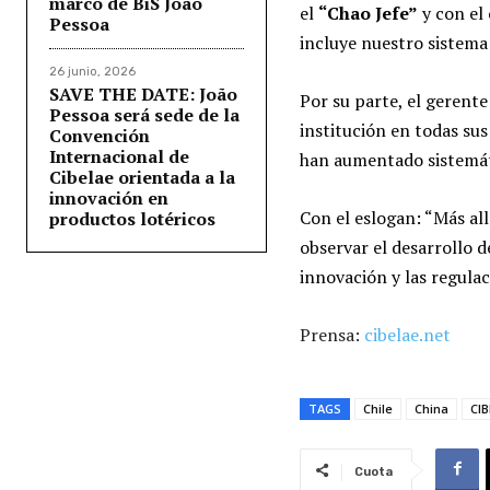
marco de BiS João
el
“Chao Jefe”
y con el
Pessoa
incluye nuestro sistema
26 junio, 2026
SAVE THE DATE: João
Por su parte, el gerente
Pessoa será sede de la
institución en todas sus
Convención
Internacional de
han aumentado sistemáti
Cibelae orientada a la
innovación en
Con el eslogan: “Más all
productos lotéricos
observar el desarrollo d
innovación y las regula
Prensa:
cibelae.net
TAGS
Chile
China
CIB
Cuota