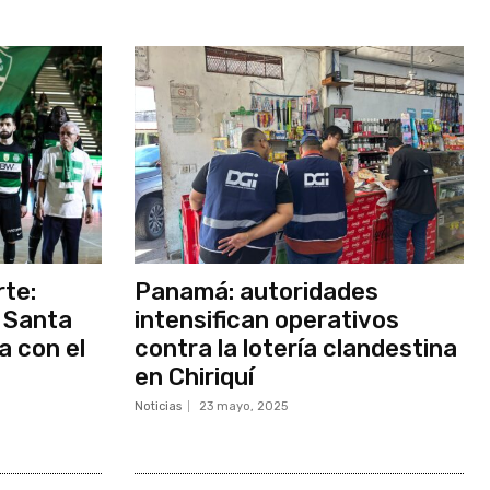
rte:
Panamá: autoridades
 Santa
intensifican operativos
a con el
contra la lotería clandestina
en Chiriquí
Noticias
23 mayo, 2025