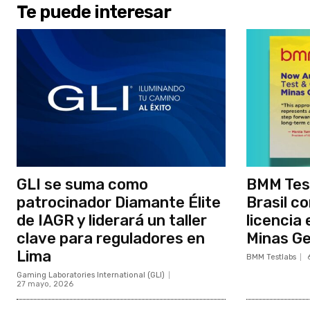
Te puede interesar
GLI se suma como
BMM Tes
patrocinador Diamante Élite
Brasil c
de IAGR y liderará un taller
licencia 
clave para reguladores en
Minas Ge
Lima
BMM Testlabs
Gaming Laboratories International (GLI)
27 mayo, 2026