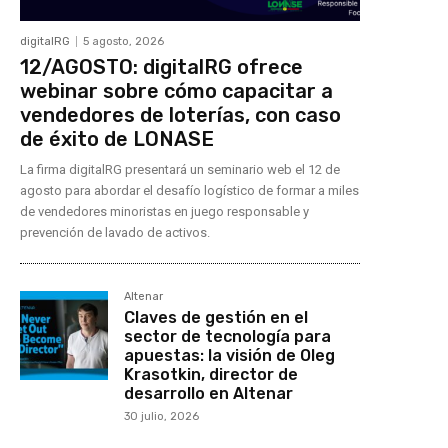
digitalRG
5 agosto, 2026
12/AGOSTO: digitalRG ofrece
webinar sobre cómo capacitar a
vendedores de loterías, con caso
de éxito de LONASE
La firma digitalRG presentará un seminario web el 12 de
agosto para abordar el desafío logístico de formar a miles
de vendedores minoristas en juego responsable y
prevención de lavado de activos.
Altenar
Claves de gestión en el
sector de tecnología para
apuestas: la visión de Oleg
Krasotkin, director de
desarrollo en Altenar
30 julio, 2026