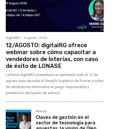
digitalRG
5 agosto, 2026
12/AGOSTO: digitalRG ofrece
webinar sobre cómo capacitar a
vendedores de loterías, con caso
de éxito de LONASE
La firma digitalRG presentará un seminario web el 12 de
agosto para abordar el desafío logístico de formar a miles
de vendedores minoristas en juego responsable y
prevención de lavado de activos.
Altenar
Claves de gestión en el
sector de tecnología para
apuestas: la visión de Oleg