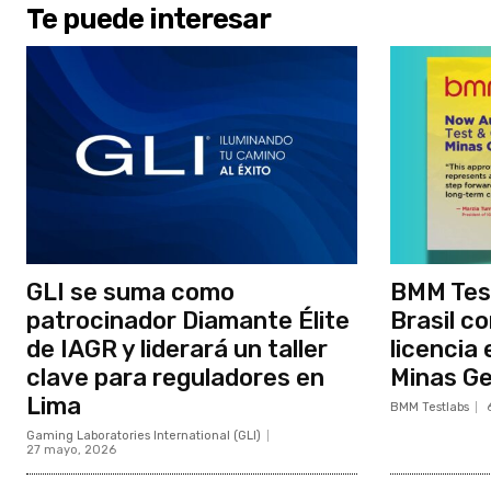
Te puede interesar
GLI se suma como
BMM Tes
patrocinador Diamante Élite
Brasil c
de IAGR y liderará un taller
licencia 
clave para reguladores en
Minas Ge
Lima
BMM Testlabs
Gaming Laboratories International (GLI)
27 mayo, 2026