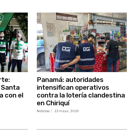
rte:
Panamá: autoridades
 Santa
intensifican operativos
a con el
contra la lotería clandestina
en Chiriquí
Noticias
23 mayo, 2025