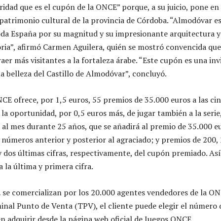
ridad que es el cupón de la ONCE” porque, a su juicio, pone en 
 patrimonio cultural de la provincia de Córdoba. “Almodóvar es
da España por su magnitud y su impresionante arquitectura y
ria”, afirmó Carmen Aguilera, quién se mostró convencida qu
aer más visitantes a la fortaleza árabe. “Este cupón es una inv
 la belleza del Castillo de Almodóvar”, concluyó.
CE ofrece, por 1,5 euros, 55 premios de 35.000 euros a las cinc
 la oportunidad, por 0,5 euros más, de jugar también a la serie
s al mes durante 25 años, que se añadirá al premio de 35.000 e
 números anterior y posterior al agraciado; y premios de 200, 
 y dos últimas cifras, respectivamente, del cupón premiado. A
a la última y primera cifra.
 se comercializan por los 20.000 agentes vendedores de la O
minal Punto de Venta (TPV), el cliente puede elegir el número 
n adquirir desde la página web oficial de Juegos ONCE