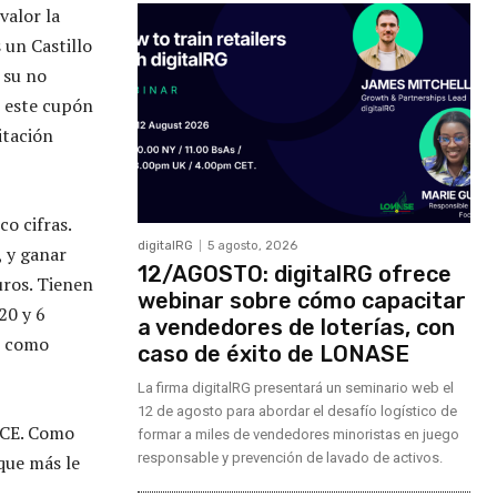
valor la
 un Castillo
 su no
e este cupón
itación
o cifras.
digitalRG
5 agosto, 2026
, y ganar
12/AGOSTO: digitalRG ofrece
uros. Tienen
webinar sobre cómo capacitar
20 y 6
a vendedores de loterías, con
sí como
caso de éxito de LONASE
La firma digitalRG presentará un seminario web el
12 de agosto para abordar el desafío logístico de
NCE. Como
formar a miles de vendedores minoristas en juego
responsable y prevención de lavado de activos.
que más le