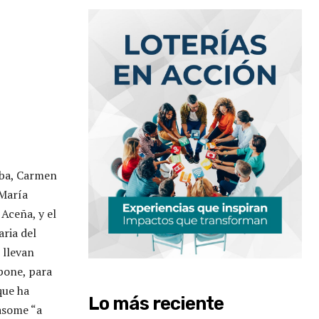
oba, Carmen
 María
 Aceña, y el
ria del
 llevan
pone, para
que ha
Lo más reciente
asome “a