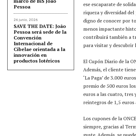
marco de BiS João
ese escaparate de solida
Pessoa
riqueza y diversidad del
digno de conocer por to
26 junio, 2026
SAVE THE DATE: João
menos impactante histo
Pessoa será sede de la
contribuirá también a tr
Convención
Internacional de
para visitar y descubrir
Cibelae orientada a la
innovación en
productos lotéricos
El Cupón Diario de la ON
Además, el cliente tiene
‘La Paga’ de 3.000 euro
premio de 500 euros los
euros a las cuatro, tres
reintegros de 1,5 euros 
Los cupones de la ONCE
siempre, gracias al Ter
guste. Además, se puede