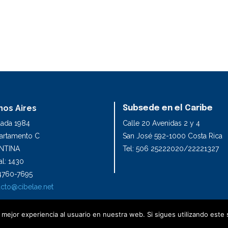
os Aires
Subsede en el Caribe
lada 1984
Calle 20 Avenidas 2 y 4
partamento C
San José 592-1000 Costa Rica
NTINA
Tel: 506 25222020/22221327
l: 1430
1 4760-7695
cto@cibelae.net
mejor experiencia al usuario en nuestra web. Si sigues utilizando este