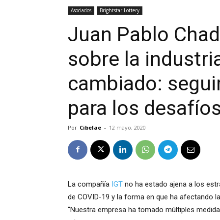
Asociados
Brightstar Lottery
Juan Pablo Chadi
sobre la industri
cambiado: segu
para los desafíos
Por
Cibelae
-
12 mayo, 2020
La compañía
IGT
no ha estado ajena a los estr
de COVID-19 y la forma en que ha afectando la 
“Nuestra empresa ha tomado múltiples medidas p