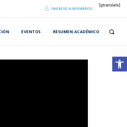
[gtranslate]
INGRESO A MIEMBROS
CIÓN
EVENTOS
RESUMEN ACADÉMICO
Abrir 