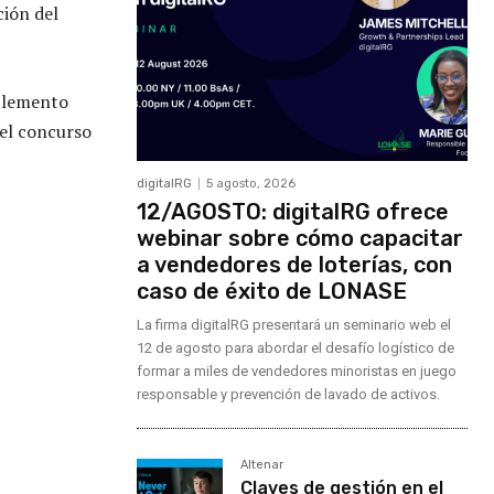
ción del
mplemento
 el concurso
digitalRG
5 agosto, 2026
12/AGOSTO: digitalRG ofrece
webinar sobre cómo capacitar
a vendedores de loterías, con
caso de éxito de LONASE
La firma digitalRG presentará un seminario web el
12 de agosto para abordar el desafío logístico de
formar a miles de vendedores minoristas en juego
responsable y prevención de lavado de activos.
Altenar
Claves de gestión en el