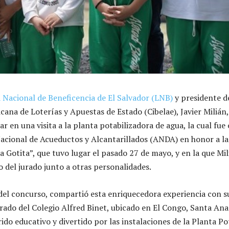
 Nacional de Beneficencia de El Salvador (LNB)
y presidente de
ana de Loterías y Apuestas de Estado (Cibelae), Javier Milián,
r en una visita a la planta potabilizadora de agua, la cual fue
acional de Acueductos y Alcantarillados (ANDA) en honor a l
 Gotita”, que tuvo lugar el pasado 27 de mayo, y en la que Mil
del jurado junto a otras personalidades.
 del concurso, compartió esta enriquecedora experiencia con s
ado del Colegio Alfred Binet, ubicado en El Congo, Santa Ana.
ido educativo y divertido por las instalaciones de la Planta Po