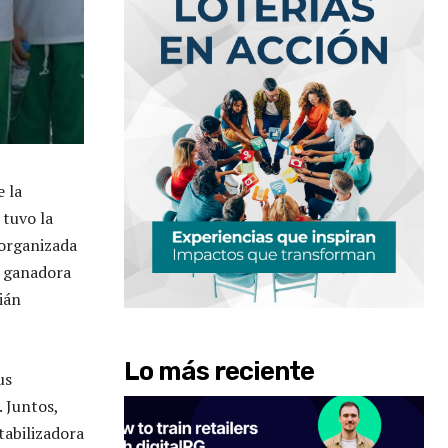
 la
 tuvo la
 organizada
a ganadora
ián
Lo más reciente
us
 Juntos,
tabilizadora