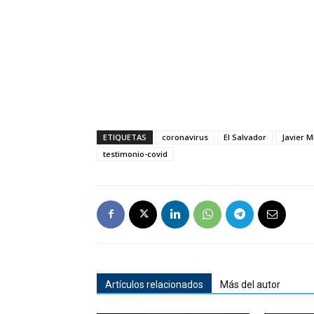
ETIQUETAS
coronavirus
El Salvador
Javier M
testimonio-covid
Artículos relacionados
Más del autor