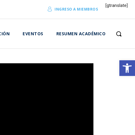
[gtranslate]
INGRESO A MIEMBROS
CIÓN
EVENTOS
RESUMEN ACADÉMICO
Abrir 