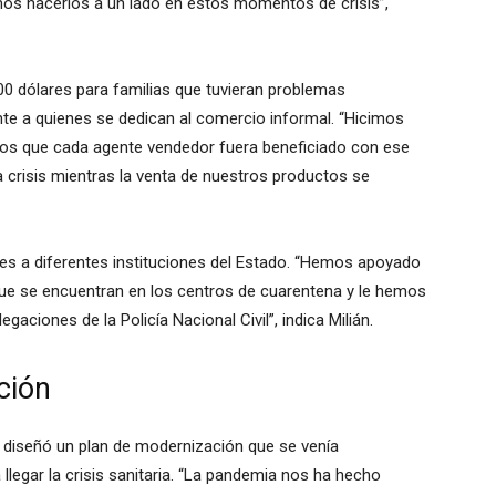
mos hacerlos a un lado en estos momentos de crisis”,
00 dólares para familias que tuvieran problemas
nte a quienes se dedican al comercio informal. “Hicimos
nos que cada agente vendedor fuera beneficiado con ese
la crisis mientras la venta de nuestros productos se
ones a diferentes instituciones del Estado. “Hemos apoyado
ue se encuentran en los centros de cuarentena y le hemos
gaciones de la Policía Nacional Civil”, indica Milián.
ción
ía diseñó un plan de modernización que se venía
llegar la crisis sanitaria. “La pandemia nos ha hecho