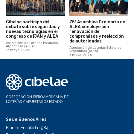
Cibelae participó del
75° Asamblea Ordinaria de
debate sobre seguridad y
ALEA concluye con
nuevas tecnologías en el
renovación de
congreso de IJAN y ALEA
compromisos y reelección
de autoridades
Asociación de Loterías Estatales
Argentinas (ALEA)
Asociación de Loterías Estatales
13 mayo, 2026
Argentinas (ALEA)
5 mayo, 2026
CORPORACIÓN IBEROAMERICANA DE
LOTERÍAS Y APUESTAS DE ESTADO
Sede Buenos Aires
Blanco Encalada 1984