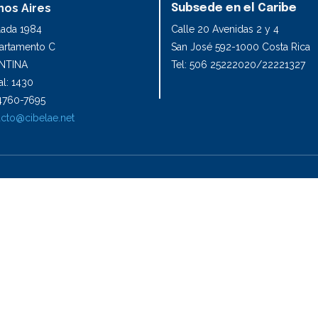
os Aires
Subsede en el Caribe
lada 1984
Calle 20 Avenidas 2 y 4
partamento C
San José 592-1000 Costa Rica
NTINA
Tel: 506 25222020/22221327
l: 1430
1 4760-7695
cto@cibelae.net