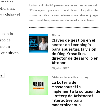
a medida
La firma digitalRG presentará un seminario web el
tidianas.
12 de agosto para abordar el desafío logístico de
as visitar el
formar a miles de vendedores minoristas en juego
responsable y prevención de lavado de activos.
a con la
Altenar
arco de
Claves de gestión en el
sector de tecnología
omo un
para apuestas: la visión
 que sirven
de Oleg Krasotkin,
director de desarrollo en
Altenar
30 julio, 2026
uy
Aristocrat Interactive iLottery
La Lotería de
Massachusetts
implementa la solución de
iLottery de Aristocrat
Interactive para
modernizar sus