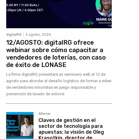
digitalRG
5 agosto, 2026
12/AGOSTO: digitalRG ofrece
webinar sobre cómo capacitar a
vendedores de loterías, con caso
de éxito de LONASE
La firma digitalRG presentará un seminario web el 12 de
agosto para abordar el desafío logístico de formar a miles
de vendedores minoristas en juego responsable y
prevención de lavado de activos.
Altenar
Claves de gestión en el
sector de tecnología para
apuestas: la visión de Oleg
Krasotkin, director de