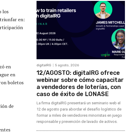
 los
triunfar en:
rticipación
izó en
digitalRG
5 agosto, 2026
12/AGOSTO: digitalRG ofrece
eague en
webinar sobre cómo capacitar
ron boletos
a vendedores de loterías, con
caso de éxito de LONASE
La firma digitalRG presentará un seminario web el
ción de
12 de agosto para abordar el desafío logístico de
formar a miles de vendedores minoristas en juego
responsable y prevención de lavado de activos.
entes