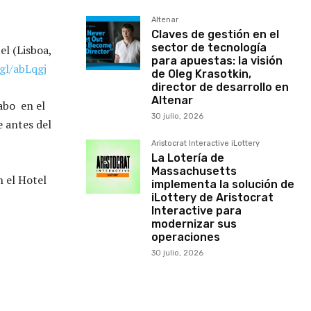
Altenar
Claves de gestión en el
sector de tecnología
l (Lisboa,
para apuestas: la visión
.gl/abLqgj
de Oleg Krasotkin,
director de desarrollo en
Altenar
abo en el
30 julio, 2026
e antes del
Aristocrat Interactive iLottery
La Lotería de
Massachusetts
 el Hotel
implementa la solución de
iLottery de Aristocrat
Interactive para
modernizar sus
operaciones
30 julio, 2026