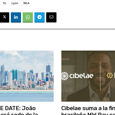
EL
Lyon
WLA
E DATE: João
Cibelae suma a la fi
erá sede de la
brasileña MW Pay 