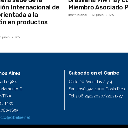
ón Internacional de
Miembro Asociado P
rientada a la
Institucional
16 junio, 2026
ón en productos
s
6 junio, 2026
os Aires
Subsede en el Caribe
lada 1984
Calle 20 Avenidas 2 y 4
partamento C
San José 592-1000 Costa Rica
NTINA
Tel: 506 25222020/22221327
l: 1430
1 4760-7695
cto@cibelae.net