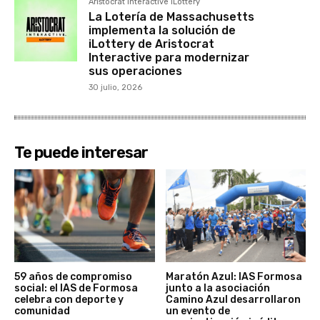
Aristocrat Interactive iLottery
La Lotería de Massachusetts
implementa la solución de
iLottery de Aristocrat
Interactive para modernizar
sus operaciones
30 julio, 2026
Te puede interesar
59 años de compromiso
Maratón Azul: IAS Formosa
social: el IAS de Formosa
junto a la asociación
celebra con deporte y
Camino Azul desarrollaron
comunidad
un evento de