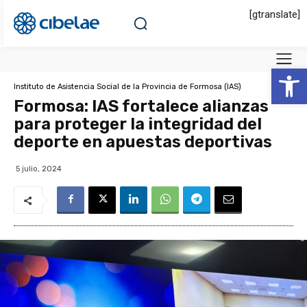
[gtranslate]
Abrir 
Instituto de Asistencia Social de la Provincia de Formosa (IAS)
Formosa: IAS fortalece alianzas
para proteger la integridad del
deporte en apuestas deportivas
5 julio, 2024