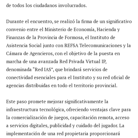
de todos los ciudadanos involucrados.
Durante el encuentro, se realizó la firma de un significativo
convenio entre el Ministerio de Economía, Hacienda y
Finanzas de la Provincia de Formosa, el Instituto de
Asistencia Social junto con REFSA Telecomunicaciones y la
Cámara de Agencieros, con el objetivo de la puesta en
marcha de una avanzada Red Privada Virtual IP,
denominada “Red IAS”, que brindará servicios de
conectividad esenciales para el Instituto y su red oficial de
agencias distribuidas en todo el territorio provincial.
Este paso promete mejorar significativamente la
infraestructura tecnológica, ofreciendo ventajas clave para
la comercialización de juegos, capacitación remota, acceso
a servicios digitales, publicidad y cuidado del jugador. La
implementación de una red propietaria proporcionará