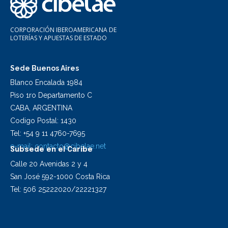
CORPORACIÓN IBEROAMERICANA DE
LOTERÍAS Y APUESTAS DE ESTADO
Sede Buenos Aires
Blanco Encalada 1984
Piso 1ro Departamento C
CABA, ARGENTINA
Codigo Postal: 1430
Tel: +54 9 11 4760-7695
e-mail:
contacto@cibelae.net
Subsede en el Caribe
Calle 20 Avenidas 2 y 4
San José 592-1000 Costa Rica
Tel: 506 25222020/22221327