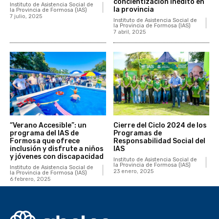
concientización inédito en
Instituto de Asistencia Social de
la provincia
la Provincia de Formosa (IAS)
7 julio, 2025
Instituto de Asistencia Social de
la Provincia de Formosa (IAS)
7 abril, 2025
“Verano Accesible”: un
Cierre del Ciclo 2024 de los
programa del IAS de
Programas de
Formosa que ofrece
Responsabilidad Social del
inclusión y disfrute a niños
IAS
y jóvenes con discapacidad
Instituto de Asistencia Social de
la Provincia de Formosa (IAS)
Instituto de Asistencia Social de
23 enero, 2025
la Provincia de Formosa (IAS)
6 febrero, 2025