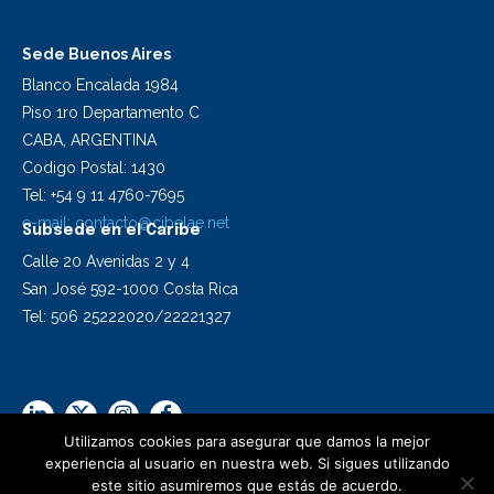
Sede Buenos Aires
Blanco Encalada 1984
Piso 1ro Departamento C
CABA, ARGENTINA
Codigo Postal: 1430
Tel: +54 9 11 4760-7695
e-mail:
contacto@cibelae.net
Subsede en el Caribe
Calle 20 Avenidas 2 y 4
San José 592-1000 Costa Rica
Tel: 506 25222020/22221327
Utilizamos cookies para asegurar que damos la mejor
experiencia al usuario en nuestra web. Si sigues utilizando
este sitio asumiremos que estás de acuerdo.
2024 Cibelae | Todos los derechos reservados