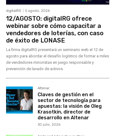
digitalRG
5 agosto, 2026
12/AGOSTO: digitalRG ofrece
webinar sobre cómo capacitar a
vendedores de loterías, con caso
de éxito de LONASE
La firma digitalRG presentará un seminario web el 12 de
agosto para abordar el desafío logístico de formar a miles
de vendedores minoristas en juego responsable y
prevención de lavado de activos.
Altenar
Claves de gestión en el
sector de tecnología para
apuestas: la visión de Oleg
Krasotkin, director de
desarrollo en Altenar
30 julio, 2026