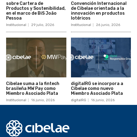
sobre Cartera de
Convención Internacional
Productos y Sostenibilidad,
de Cibelae orientada a la
en el marco de BiS João
innovación en productos
Pessoa
lotéricos
Institucional
29 julio, 2026
Institucional
26 junio, 2026
Cibelae suma a la fintech
digitalRG se incorpora a
brasileña MW Pay como
Cibelae como nuevo
Miembro Asociado Plata
Miembro Asociado Plata
Institucional
16 junio, 2026
digitalRG
16 junio, 2026