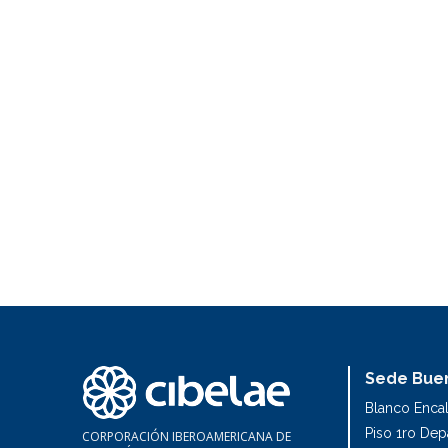
Sede Buen
Blanco Enca
Piso 1ro De
CORPORACIÓN IBEROAMERICANA DE