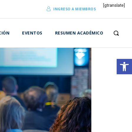
[gtranslate]
INGRESO A MIEMBROS
CIÓN
EVENTOS
RESUMEN ACADÉMICO
Abrir 