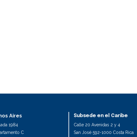
os Aires
Subsede en el Caribe
lada 1984
Calle 20 Avenidas 2 y 4
partamento C
San José 592-1000 Costa Rica