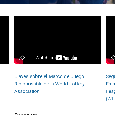
Claves sobre el Marco de Juego
Segu
l:
Responsable de la World Lottery
Está
Association
ries
(WL