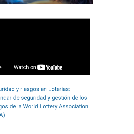
ridad y riesgos en Loterías:
ndar de seguridad y gestión de los
gos de la World Lottery Association
A)