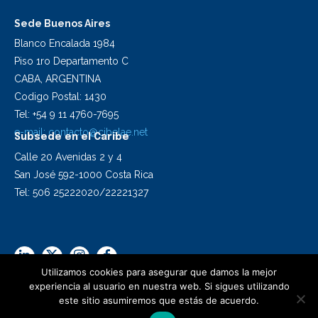
Sede Buenos Aires
Blanco Encalada 1984
Piso 1ro Departamento C
CABA, ARGENTINA
Codigo Postal: 1430
Tel: +54 9 11 4760-7695
e-mail:
contacto@cibelae.net
Subsede en el Caribe
Calle 20 Avenidas 2 y 4
San José 592-1000 Costa Rica
Tel: 506 25222020/22221327
Utilizamos cookies para asegurar que damos la mejor
experiencia al usuario en nuestra web. Si sigues utilizando
este sitio asumiremos que estás de acuerdo.
2024 Cibelae | Todos los derechos reservados