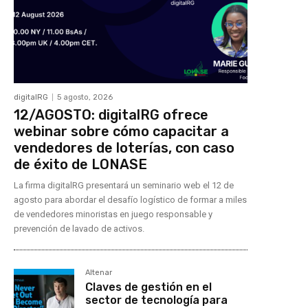
digitalRG
5 agosto, 2026
12/AGOSTO: digitalRG ofrece
webinar sobre cómo capacitar a
vendedores de loterías, con caso
de éxito de LONASE
La firma digitalRG presentará un seminario web el 12 de
agosto para abordar el desafío logístico de formar a miles
de vendedores minoristas en juego responsable y
prevención de lavado de activos.
Altenar
Claves de gestión en el
sector de tecnología para