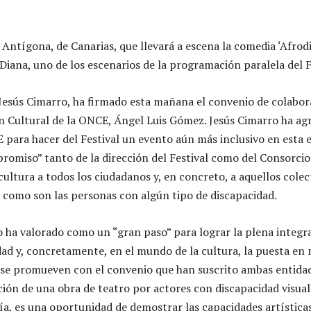
Antígona, de Canarias, que llevará a escena la comedia ‘Afrodit
iana, uno de los escenarios de la programación paralela del F
, Jesús Cimarro, ha firmado esta mañana el convenio de colabo
n Cultural de la ONCE, Ángel Luis Gómez. Jesús Cimarro ha agr
 para hacer del Festival un evento aún más inclusivo en esta e
promiso” tanto de la dirección del Festival como del Consorcio
cultura a todos los ciudadanos y, en concreto, a aquellos colec
, como son las personas con algún tipo de discapacidad.
o ha valorado como un “gran paso” para lograr la plena integra
ad y, concretamente, en el mundo de la cultura, la puesta en
e se promueven con el convenio que han suscrito ambas entida
ión de una obra de teatro por actores con discapacidad visual.
, es una oportunidad de demostrar las capacidades artísticas