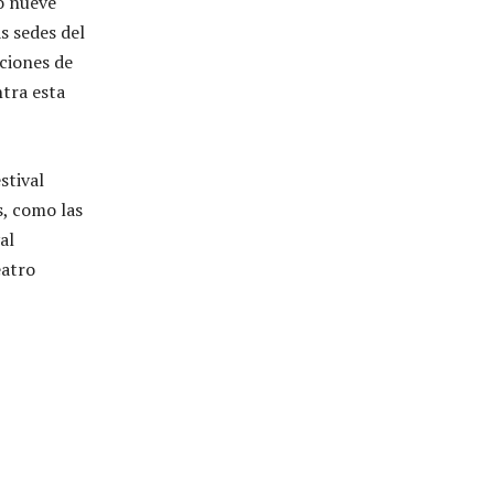
o nueve
s sedes del
ciones de
tra esta
stival
s, como las
al
eatro