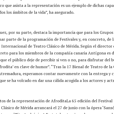
ico que asista a la representación es un ejemplo de dichas cap
os los ámbitos de la vida”, ha asegurado.
ez, por su parte, destaca la importancia que para los Grupos
ar parte de la programación de Festivales y, en concreto, de l
 Internacional de Teatro Clásico de Mérida. Según el director 
 reto para los miembros de la compañía canaria Antígona es 
ue el público deje de percibir si ven o no, para disfrutar del 
frodita’ en clave de humor”. “Tras la 17 Bienal de Teatro de l
Extremadura, esperamos contar nuevamente con la entrega y 
ue se ha volcado en dar una cálida acogida a los actores y actr
s de la representación de AfroditaLa 65 edición del Festival
Clásico de Mérida arrancará el 27 de junio con la ópera ‘Sansó