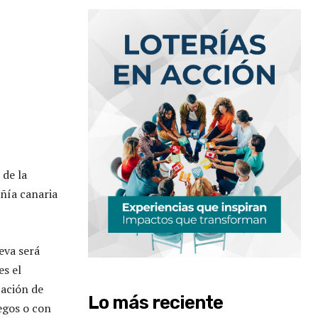
 de la
añía canaria
eva será
es el
tación de
Lo más reciente
egos o con