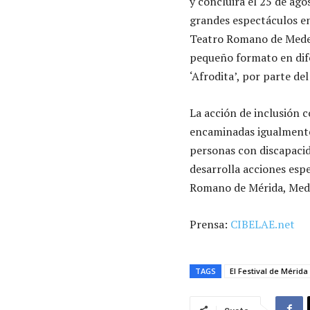
y concluirá el 25 de ag
grandes espectáculos en
Teatro Romano de Medell
pequeño formato en dife
‘Afrodita’, por parte d
La acción de inclusión c
encaminadas igualmente a
personas con discapacida
desarrolla acciones espe
Romano de Mérida, Mede
Prensa:
CIBELAE.net
TAGS
El Festival de Mérida