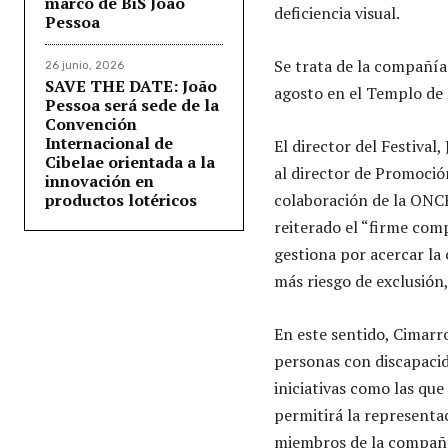
marco de BiS João
deficiencia visual.
Pessoa
Se trata de la compañía 
26 junio, 2026
SAVE THE DATE: João
agosto en el Templo de D
Pessoa será sede de la
Convención
Internacional de
El director del Festival
Cibelae orientada a la
al director de Promoció
innovación en
productos lotéricos
colaboración de la ONCE
reiterado el “firme com
gestiona por acercar la 
más riesgo de exclusión
En este sentido, Cimarr
personas con discapacid
iniciativas como las qu
permitirá la representac
miembros de la compañía