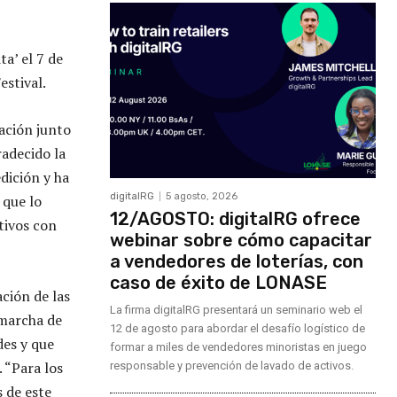
a’ el 7 de
estival.
ración junto
adecido la
dición y ha
digitalRG
5 agosto, 2026
 que lo
12/AGOSTO: digitalRG ofrece
tivos con
webinar sobre cómo capacitar
a vendedores de loterías, con
caso de éxito de LONASE
ción de las
La firma digitalRG presentará un seminario web el
 marcha de
12 de agosto para abordar el desafío logístico de
des y que
formar a miles de vendedores minoristas en juego
 “Para los
responsable y prevención de lavado de activos.
 de este