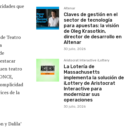
acidades que
Altenar
Claves de gestión en el
sector de tecnología
para apuestas: la visión
de Oleg Krasotkin,
 de Teatro
director de desarrollo en
Altenar
a
30 julio, 2026
de
destacar
Aristocrat Interactive iLottery
La Lotería de
buen teatro
Massachusetts
a ONCE,
implementa la solución de
iLottery de Aristocrat
complicidad
Interactive para
ices de la
modernizar sus
operaciones
30 julio, 2026
n y Dalila’