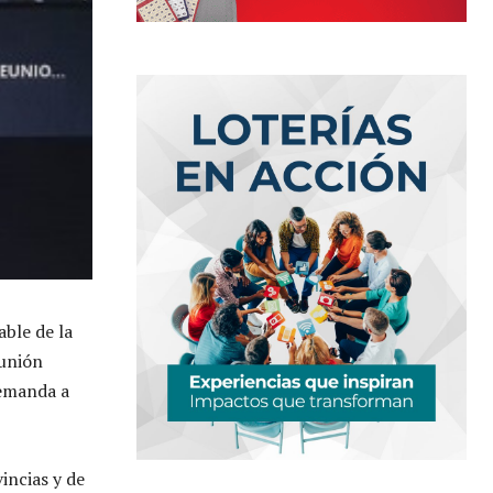
ble de la
eunión
demanda a
vincias y de