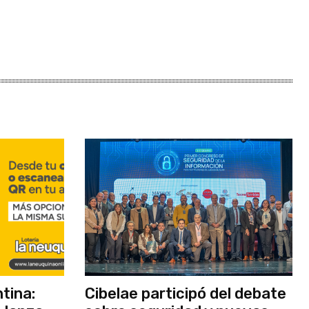
tina:
Cibelae participó del debate