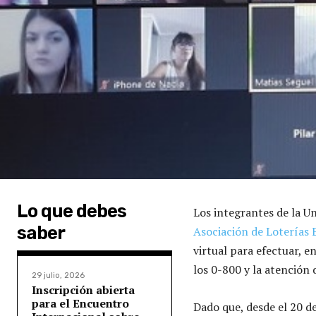
Lo que debes
Los integrantes de la U
saber
Asociación de Loterías 
virtual para efectuar, 
los 0-800 y la atención
29 julio, 2026
Inscripción abierta
para el Encuentro
Dado que, desde el 20 de