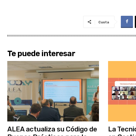
Cuota
Te puede interesar
ALEA actualiza su Código de
La Tecni