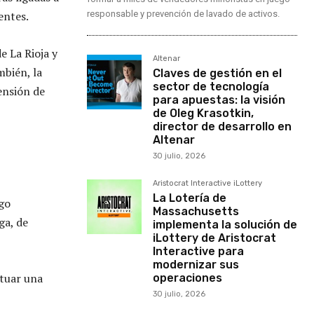
entes.
responsable y prevención de lavado de activos.
e La Rioja y
Altenar
mbién, la
Claves de gestión en el
sector de tecnología
ensión de
para apuestas: la visión
de Oleg Krasotkin,
director de desarrollo en
Altenar
30 julio, 2026
Aristocrat Interactive iLottery
La Lotería de
ego
Massachusetts
ga, de
implementa la solución de
iLottery de Aristocrat
Interactive para
modernizar sus
ctuar una
operaciones
30 julio, 2026