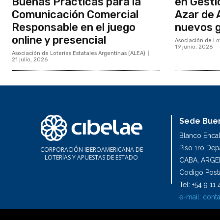
Buenas Prácticas para la
en Gesti
Comunicación Comercial
Azar de
Responsable en el juego
nuevos 
online y presencial
Asociación de Lot
19 junio, 2026
Asociación de Loterías Estatales Argentinas (ALEA)
21 julio, 2026
Sede Buen
Blanco Enca
Piso 1ro De
CORPORACIÓN IBEROAMERICANA DE
LOTERÍAS Y APUESTAS DE ESTADO
CABA, ARGE
Codigo Posta
Tel: +54 9 1
e-mail:
conta