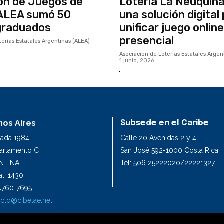
ón de Juegos de
Lotería La Neuquina
 ALEA sumó 50
una solución digital
graduados
unificar juego online
presencial
erías Estatales Argentinas (ALEA)
Asociación de Loterías Estatales Argen
1 junio, 2026
os Aires
Subsede en el Caribe
lada 1984
Calle 20 Avenidas 2 y 4
partamento C
San José 592-1000 Costa Rica
NTINA
Tel: 506 25222020/22221327
l: 1430
1 4760-7695
cto@cibelae.net