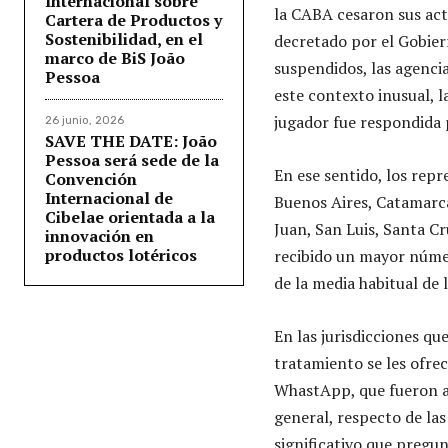
Internacional sobre
la CABA cesaron sus act
Cartera de Productos y
Sostenibilidad, en el
decretado por el Gobier
marco de BiS João
suspendidos, las agenci
Pessoa
este contexto inusual, 
jugador fue respondida 
26 junio, 2026
SAVE THE DATE: João
Pessoa será sede de la
En ese sentido, los rep
Convención
Internacional de
Buenos Aires, Catamarca
Cibelae orientada a la
Juan, San Luis, Santa C
innovación en
productos lotéricos
recibido un mayor núme
de la media habitual de 
En las jurisdicciones qu
tratamiento se les ofre
WhastApp, que fueron ac
general, respecto de la
significativo que pregun