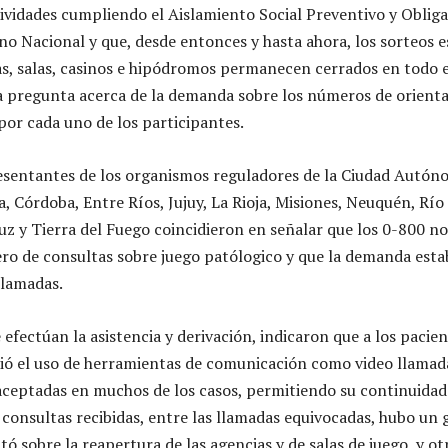
ividades cumpliendo el Aislamiento Social Preventivo y Obliga
no Nacional y que, desde entonces y hasta ahora, los sorteos 
as, salas, casinos e hipódromos permanecen cerrados en todo e
la pregunta acerca de la demanda sobre los números de orienta
por cada uno de los participantes.
resentantes de los organismos reguladores de la Ciudad Autón
, Córdoba, Entre Ríos, Jujuy, La Rioja, Misiones, Neuquén, Río
ruz y Tierra del Fuego coincidieron en señalar que los 0-800 n
ro de consultas sobre juego patólogico y que la demanda esta
llamadas.
e efectúan la asistencia y derivación, indicaron que a los pacie
ció el uso de herramientas de comunicación como video llamad
eptadas en muchos de los casos, permitiendo su continuidad.
s consultas recibidas, entre las llamadas equivocadas, hubo un
tó sobre la reapertura de las agencias y de salas de juego, y ot