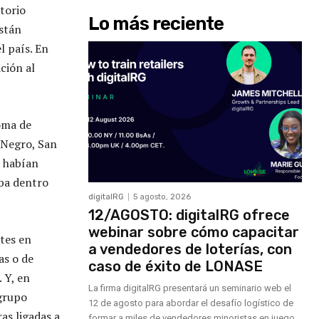
torio
Lo más reciente
están
l país. En
ción al
oma de
 Negro, San
o habían
ba dentro
digitalRG
5 agosto, 2026
12/AGOSTO: digitalRG ofrece
webinar sobre cómo capacitar
ntes en
a vendedores de loterías, con
as o de
caso de éxito de LONASE
 Y, en
La firma digitalRG presentará un seminario web el
 grupo
12 de agosto para abordar el desafío logístico de
ras ligadas a
formar a miles de vendedores minoristas en juego